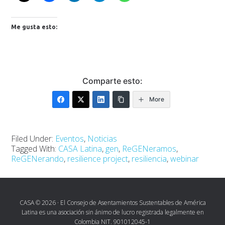
Me gusta esto:
Comparte esto:
More
Filed Under:
Eventos
,
Noticias
Tagged With:
CASA Latina
,
gen
,
ReGENeramos
,
ReGENerando
,
resilience project
,
resiliencia
,
webinar
CASA © 2026 · El Consejo de Asentamientos Sustentables de América
Latina es una asociación sin ánimo de lucro registrada legalmente en
Colombia NIT. 901012045-1