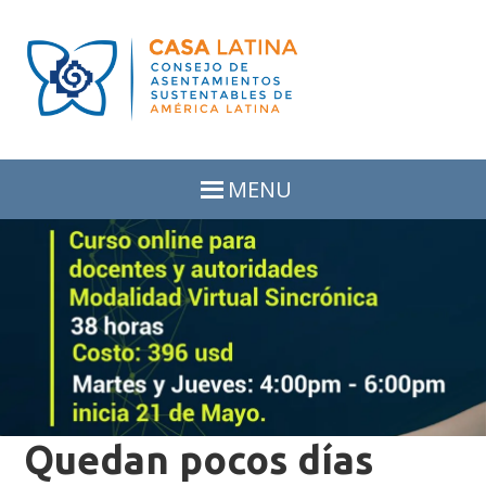
Skip
Skip
to
to
primary
main
navigation
content
MENU
Quedan pocos días