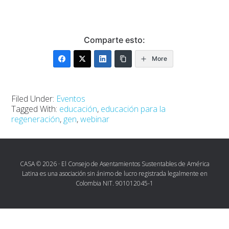
Comparte esto:
More
Filed Under:
Eventos
Tagged With:
educación
,
educación para la
regeneración
,
gen
,
webinar
CASA © 2026 · El Consejo de Asentamientos Sustentables de América
Latina es una asociación sin ánimo de lucro registrada legalmente en
Colombia NIT. 901012045-1