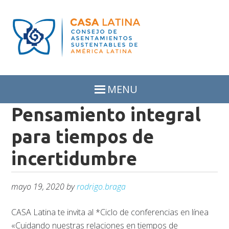
Skip
Skip
to
to
primary
main
navigation
content
MENU
Pensamiento integral
para tiempos de
incertidumbre
mayo 19, 2020
by
rodrigo.braga
CASA Latina te invita al *Ciclo de conferencias en línea
«Cuidando nuestras relaciones en tiempos de