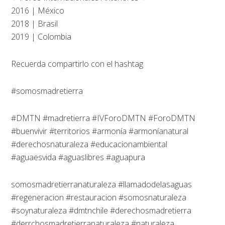
2016 | México
2018 | Brasil
2019 | Colombia
Recuerda compartirlo con el hashtag
#somosmadretierra
#DMTN #madretierra #IVForoDMTN #ForoDMTN
#buenvivir #territorios #armonía #armoníanatural
#derechosnaturaleza #educacionambiental
#aguaesvida #aguaslibres #aguapura
somosmadretierranaturaleza #llamadodelasaguas
#regeneracion #restauracion #somosnaturaleza
#soynaturaleza #dmtnchile #derechosmadretierra
#derrchosmadretierranaturaleza #naturaleza