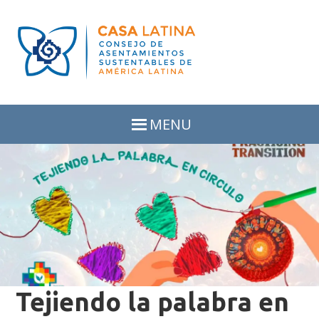
Skip
Skip
to
to
primary
main
navigation
content
MENU
Tejiendo la palabra en