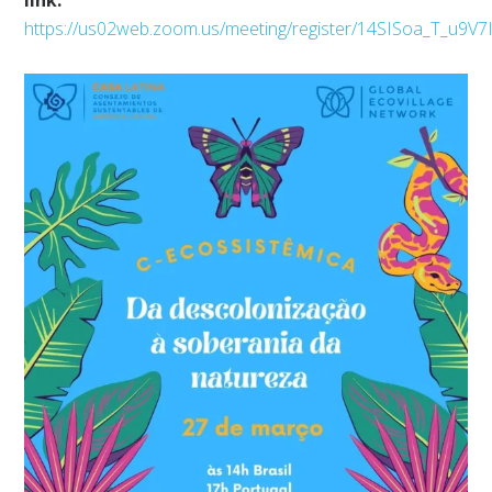
https://us02web.zoom.us/meeting/register/14SISoa_T_u9V