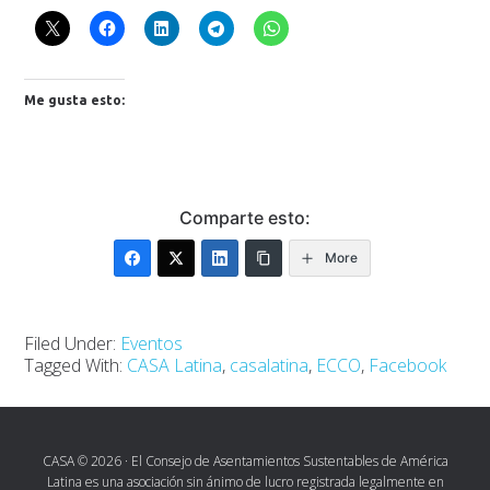
Me gusta esto:
Comparte esto:
More
Filed Under:
Eventos
Tagged With:
CASA Latina
,
casalatina
,
ECCO
,
Facebook
CASA © 2026 · El Consejo de Asentamientos Sustentables de América
Latina es una asociación sin ánimo de lucro registrada legalmente en