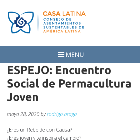
Skip
Skip
to
to
primary
main
navigation
content
MENU
ESPEJO: Encuentro
Social de Permacultura
Joven
mayo 28, 2020
by
rodrigo.braga
¿Eres un Rebelde con Causa?
¿Eres joven y te inspira el cambio?