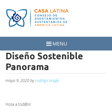
Skip
Skip
to
to
primary
main
navigation
content
MENU
Diseño Sostenible
Panorama
mayo 9, 2020
by
rodrigo.braga
Hola a tod@s!