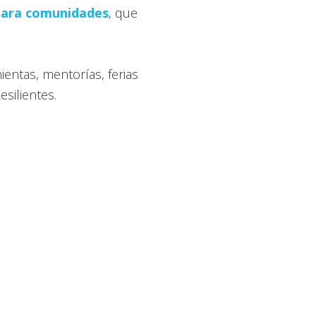
 para comunidades
, que
entas, mentorías, ferias
silientes.