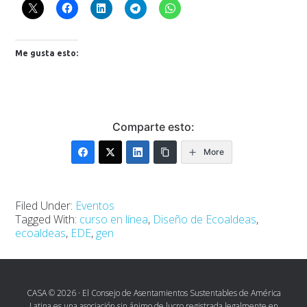
Me gusta esto:
Comparte esto:
More
Filed Under:
Eventos
Tagged With:
curso en línea
,
Diseño de Ecoaldeas
,
ecoaldeas
,
EDE
,
gen
CASA © 2026 · El Consejo de Asentamientos Sustentables de América
Latina es una asociación sin ánimo de lucro registrada legalmente en