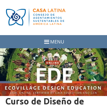
Skip
Skip
to
to
primary
main
navigation
content
MENU
Curso de Diseño de