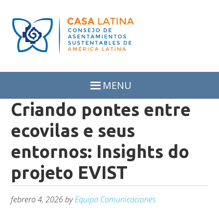
Skip
Skip
to
to
primary
main
navigation
content
MENU
Criando pontes entre
ecovilas e seus
entornos: Insights do
projeto EVIST
febrero 4, 2026
by
Equipo Comunicaciones