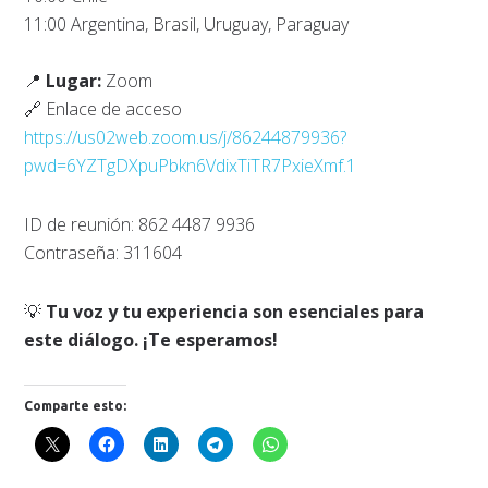
11:00 Argentina, Brasil, Uruguay, Paraguay
📍
Lugar:
Zoom
🔗 Enlace de acceso
https://us02web.zoom.us/j/86244879936?
pwd=6YZTgDXpuPbkn6VdixTiTR7PxieXmf.1
ID de reunión: 862 4487 9936
Contraseña: 311604
💡
Tu voz y tu experiencia son esenciales para
este diálogo. ¡Te esperamos!
Comparte esto: