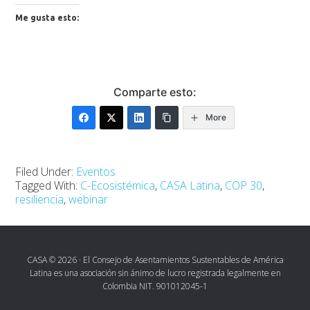
Me gusta esto:
Comparte esto:
More
Filed Under:
Eventos
Tagged With:
C-Ecosistémica
,
CASA Latina
,
COP 30
,
resiliencia
,
webinar
CASA © 2026 · El Consejo de Asentamientos Sustentables de América
Latina es una asociación sin ánimo de lucro registrada legalmente en
Colombia NIT. 901012045-1