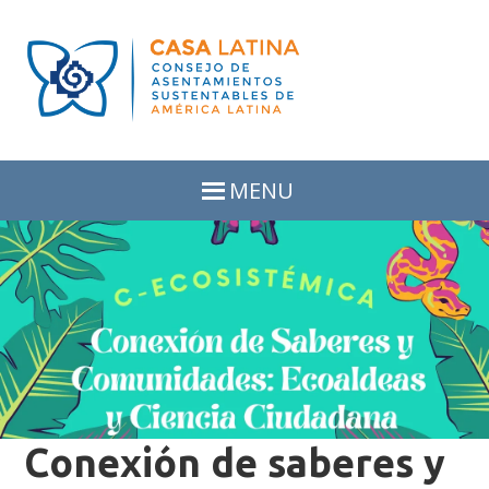
Skip
Skip
to
to
primary
main
navigation
content
MENU
Conexión de saberes y