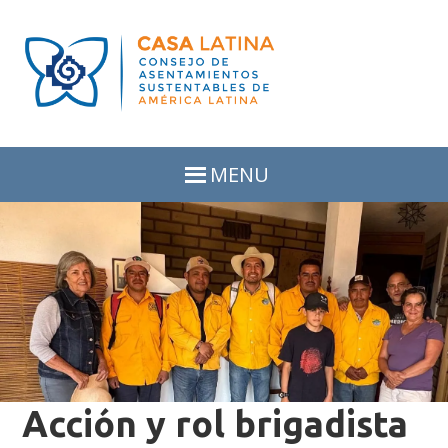
Skip
Skip
to
to
primary
main
navigation
content
MENU
Acción y rol brigadista