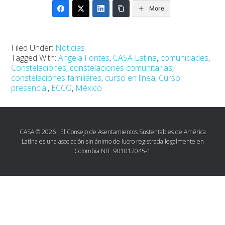
More
Filed Under:
Noticias
Tagged With:
Angela Fontes
,
CASA Latina
,
comunidades
,
Constelaciones
,
constelaciones comunitarias
,
constelaciones familiares
,
curso en línea
,
Curso
presencial
,
ECCO
,
México
CASA © 2026 · El Consejo de Asentamientos Sustentables de América
Latina es una asociación sin ánimo de lucro registrada legalmente en
Colombia NIT. 901012045-1